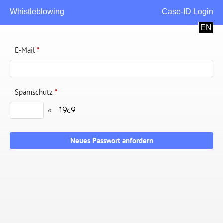
Whistleblowing
Case-ID Login
EN
E-Mail
*
Spamschutz
*
«